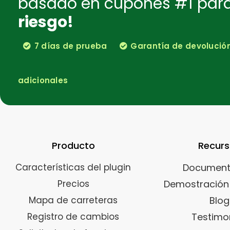
basado en cupones #1 pa
riesgo!
7 días de prueba
Garantía de devolución 
adicionales
Producto
Recur
Características del plugin
Document
Precios
Demostración 
Mapa de carreteras
Blog
Registro de cambios
Testimo