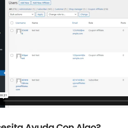
esita Ayuda Con Algo?