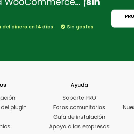
ra WooCommerce...
¡sin
PRU
del dinero en 14 días
Sin gastos
sos
Ayuda
ación
Soporte PRO
del plugin
Foros comunitarios
Nue
Guía de instalación
nios
Apoyo a las empresas