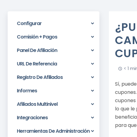
¿PU
Configurar
CAM
Comisión + Pagos
CU
Panel De Afiliación
URL De Referencia
< 1 mi
Registro De Afiliados
Sí, puede
Informes
cupones.
cupones p
Afiliados Multinivel
lo que le
beneficio
Integraciones
para que 
Herramientas De Administración