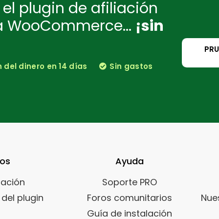
el plugin de afiliación
ra WooCommerce...
¡sin
PRU
del dinero en 14 días
Sin gastos
sos
Ayuda
ación
Soporte PRO
del plugin
Foros comunitarios
Nue
Guía de instalación