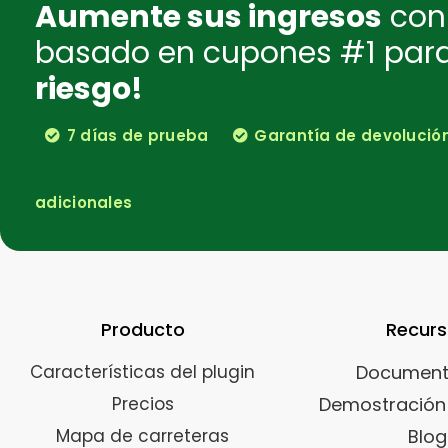
Aumente sus ingresos
con 
basado en cupones #1 pa
riesgo!
7 días de prueba
Garantía de devolución 
adicionales
Producto
Recur
Características del plugin
Document
Precios
Demostración 
Mapa de carreteras
Blog