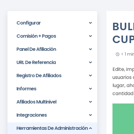
BUL
Configurar
CU
Comisión + Pagos
Panel De Afiliación
< 1 mi
URL De Referencia
Edite, im
Registro De Afiliados
usuarios 
lugar, a
Informes
cantidad
Afiliados Multinivel
Integraciones
Herramientas De Administración