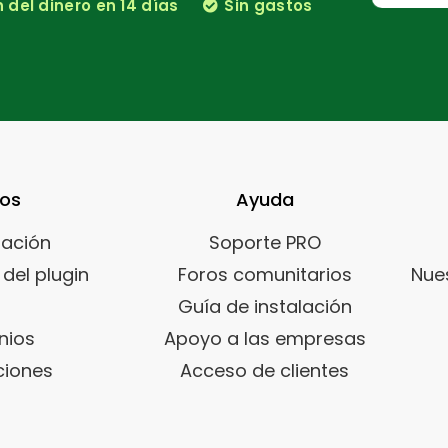
del dinero en 14 días
Sin gastos
sos
Ayuda
ación
Soporte PRO
del plugin
Foros comunitarios
Nue
Guía de instalación
nios
Apoyo a las empresas
iones
Acceso de clientes