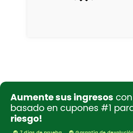
Aumente sus ingresos
con 
basado en cupones #1 pa
riesgo!
7 días de prueba
Garantía de devolución 