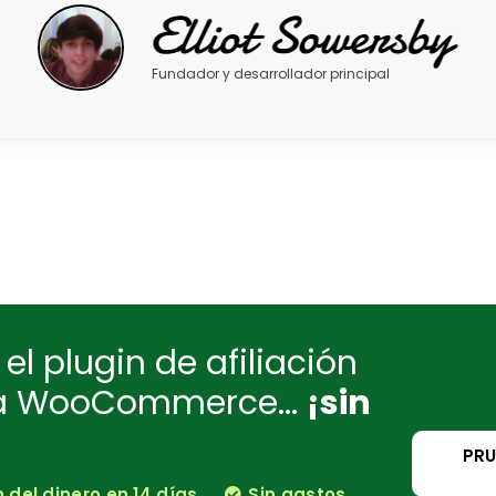
Fundador y desarrollador principal
el plugin de afiliación
ra WooCommerce...
¡sin
PRU
del dinero en 14 días
Sin gastos