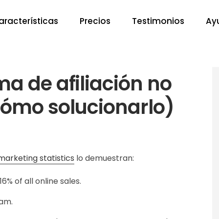
aracterísticas
Precios
Testimonios
Ay
a de afiliación no
cómo solucionarlo)
 marketing statistics
lo demuestran:
6% of all online sales.
ram.