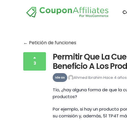
C
← Petición de funciones
Permitir Que La Cue
3
Beneficio A Los Pro
Ahmed Ibrahim
Hace 4 años
Ideas
Tío, ¿hay alguna forma de que la cu
productos?
Por ejemplo, si hay un producto po
su comisión y, además, 51 TP4T m