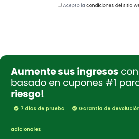
Acepto la
condiciones del sitio w
Aumente sus ingresos
con 
basado en cupones #1 pa
riesgo!
7 días de prueba
Garantía de devolución 
adicionales