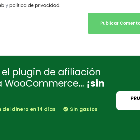
eb
y
política de privacidad
.
Publicar Comenta
el plugin de afiliación
ra WooCommerce...
¡sin
PRU
del dinero en 14 días
Sin gastos