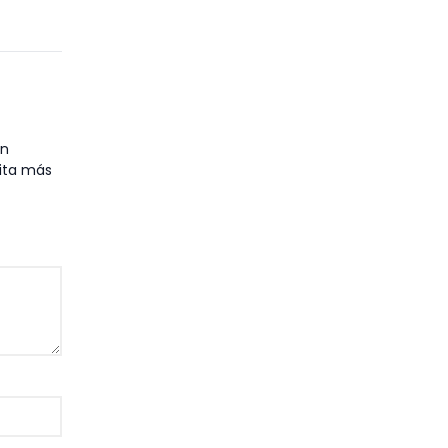
en
cita más