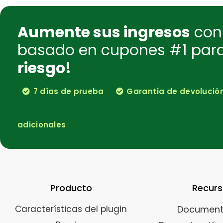
Aumente sus ingresos
con 
basado en cupones #1 pa
riesgo!
7 días de prueba
Garantía de devolución 
adicionales
Producto
Recur
Características del plugin
Document