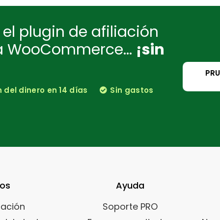
el plugin de afiliación
ra WooCommerce...
¡sin
PRU
del dinero en 14 días
Sin gastos
sos
Ayuda
ación
Soporte PRO