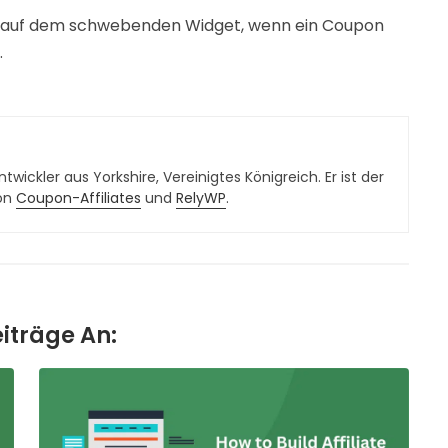
 auf dem schwebenden Widget, wenn ein Coupon
.
twickler aus Yorkshire, Vereinigtes Königreich. Er ist der
von
Coupon-Affiliates
und
RelyWP
.
eiträge An: