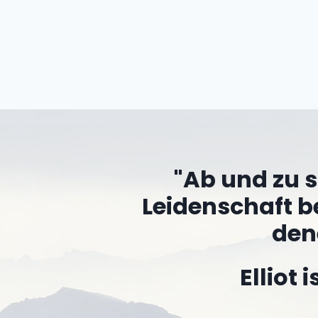
"Ab und zu s
Leidenschaft b
den
Elliot 