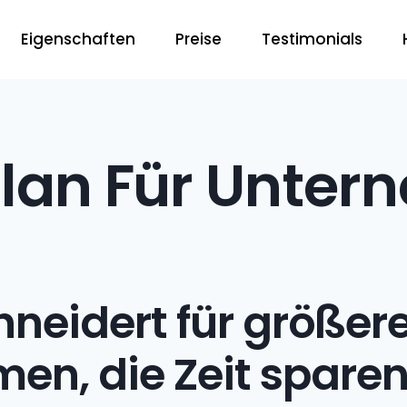
Eigenschaften
Preise
Testimonials
lan Für Unte
eidert für größer
en, die Zeit spare