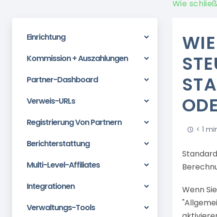
Wie schlie
WIE
Einrichtung
TEU
Kommission + Auszahlungen
TAT
Partner-Dashboard
DER
Verweis-URLs
Registrierung Von Partnern
< 1 mi
Berichterstattung
Standard
Multi-Level-Affiliates
Berechnu
Integrationen
Wenn Sie
"Allgemei
Verwaltungs-Tools
aktiviere