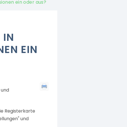
sionen ein oder aus?
N S
N EIN O
 und
ie Registerkarte
tellungen" und