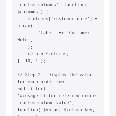
_custom_columns', function( 
$columns ) {

    $columns['customer_note'] = 
array(

        'label' => 'Customer 
Note',

    );

    return $columns;

}, 10, 1 );

// Step 2 - Display the value 
for each order row

add_filter( 
'wcusage_filter_referred_orders
_custom_column_value', 
function( $value, $column_key, 