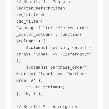
// Schritt 1 - Mehrere 
Spaltenüberschriften 
registrieren

add_filter( 
'wcusage_filter_referred_orders
_custom_columns', function( 
$columns ) {

    $columns['delivery_date'] = 
array( 'label' => 'Lieferdatum' 
);

    $columns['purchase_order'] 
= array( 'label' => 'Purchase 
Order #' );

    return $columns;

}, 10, 1 );

// Schritt 2 - Anzeige der 