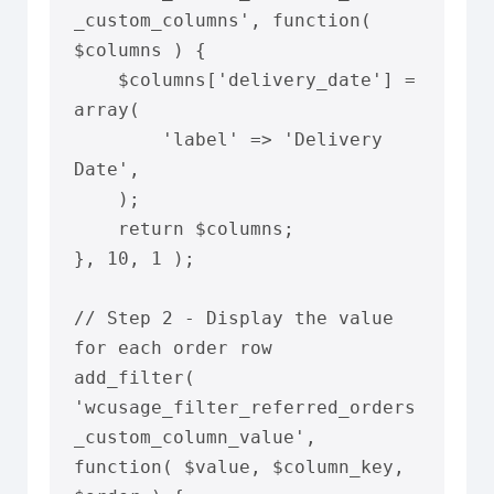
_custom_columns', function( 
$columns ) {

    $columns['delivery_date'] = 
array(

        'label' => 'Delivery 
Date',

    );

    return $columns;

}, 10, 1 );

// Step 2 - Display the value 
for each order row

add_filter( 
'wcusage_filter_referred_orders
_custom_column_value', 
function( $value, $column_key, 