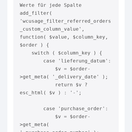
Werte für jede Spalte

add_filter( 
'wcusage_filter_referred_orders
_custom_column_value', 
function( $value, $column_key, 
$order ) {

    switch ( $column_key ) {

        case 'lieferung_datum':

            $v = $order-
>get_meta( '_delivery_date' );

            return $v ? 
esc_html( $v ) : '-';

        case 'purchase_order':

            $v = $order-
>get_meta( 