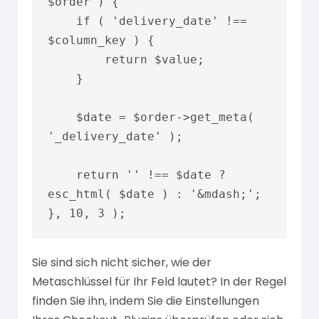
$order ) {

    if ( 'delivery_date' !== 
$column_key ) {

        return $value;

    }

    $date = $order->get_meta( 
'_delivery_date' );

    return '' !== $date ? 
esc_html( $date ) : '&mdash;';

}, 10, 3 );
Sie sind sich nicht sicher, wie der
Metaschlüssel für Ihr Feld lautet? In der Regel
finden Sie ihn, indem Sie die Einstellungen