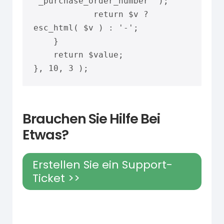
'_purchase_order_number' );

            return $v ? 
esc_html( $v ) : '-';

    }

    return $value;

}, 10, 3 );
Brauchen Sie Hilfe Bei
Etwas?
Erstellen Sie ein Support-
Ticket >>