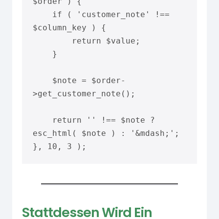
$order ) {

    if ( 'customer_note' !== 
$column_key ) {

        return $value;

    }

    $note = $order-
>get_customer_note();

    return '' !== $note ? 
esc_html( $note ) : '&mdash;';

}, 10, 3 );
Stattdessen Wird Ein