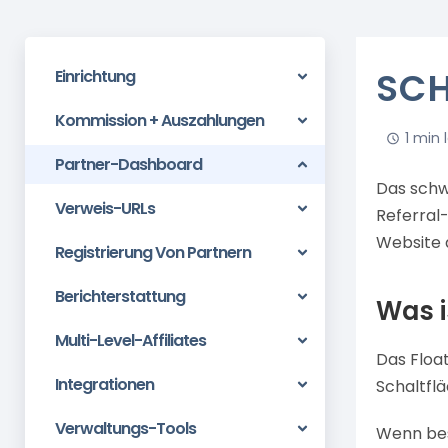
SCH
Einrichtung
Kommission + Auszahlungen
1 min 
Partner-Dashboard
Das schw
Verweis-URLs
Referral-
Website 
Registrierung Von Partnern
Berichterstattung
Was i
Multi-Level-Affiliates
Das Floa
Integrationen
Schaltflä
Verwaltungs-Tools
Wenn best