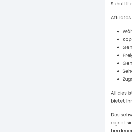
Schaltflä
Affiliate
Wäh
Kop
Gen
Fre
Gen
Sehe
Zug
All dies 
bietet Ih
Das schw
eignet s
bei dene