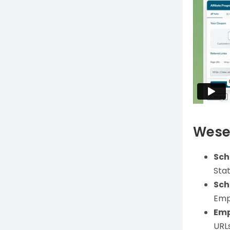
Wese
Sch
Stat
Sch
Empf
Emp
URL