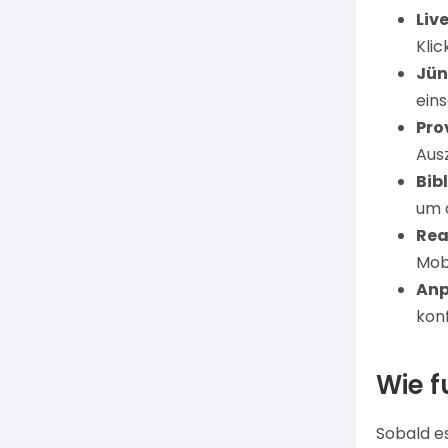
Liv
Kli
Jün
eins
Pro
Ausz
Bib
um 
Rea
Mob
Anp
konf
Wie f
Sobald es