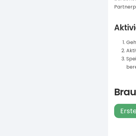
Partner
Aktiv
Geh
Akti
Spei
ber
Brau
Erst