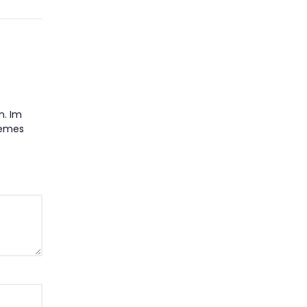
n. Im
hemes