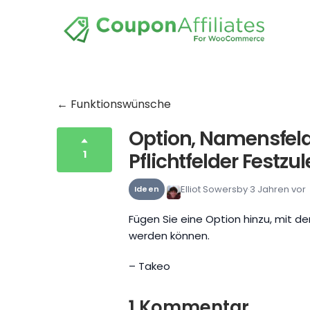
← Funktionswünsche
Option, Namensfel
1
Pflichtfelder Festzu
Elliot Sowersby
3 Jahren vor
Ideen
Fügen Sie eine Option hinzu, mit d
werden können.
– Takeo
1 Kommentar