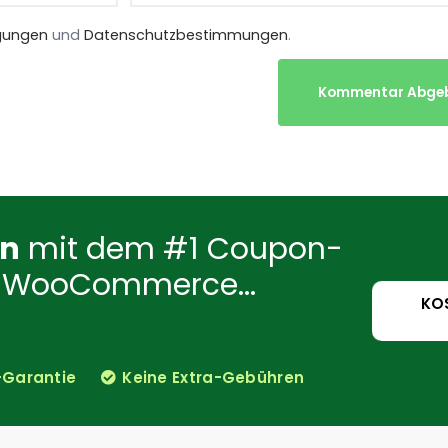
gungen
und
Datenschutzbestimmungen
.
Kommentar Abge
en
mit dem #1 Coupon-
für WooCommerce...
KO
-Garantie
Keine Extra-Gebühren