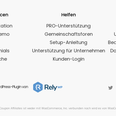
rcen
Helfen
ation
PRO-Unterstützung
Demo
Gemeinschaftsforen
Setup-Anleitung
Bed
ials
Unterstützung für Unternehmen
Da
che
Kunden-Login
dPress-Plugin von
pon Affiliates ist weder mit WooCommerce, Inc. verbunden noch wird es von WooCom