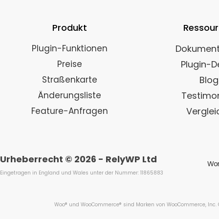
Produkt
Ressou
Plugin-Funktionen
Dokument
Preise
Plugin-
Straßenkarte
Blog
Änderungsliste
Testimon
Feature-Anfragen
Verglei
Urheberrecht © 2026 - RelyWP Ltd
Wor
Eingetragen in England und Wales unter der Nummer: 11865883
Woo® und WooCommerce® sind Marken von WooCommerce, Inc. Cou