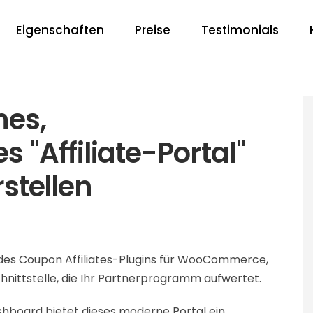
Eigenschaften
Preise
Testimonials
nes,
"Affiliate-Portal"
rstellen
 des Coupon Affiliates-Plugins für WooCommerce,
chnittstelle, die Ihr Partnerprogramm aufwertet.
shboard bietet dieses moderne Portal ein