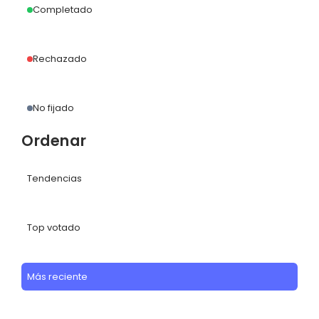
Completado
Rechazado
No fijado
Ordenar
Tendencias
Top votado
Más reciente