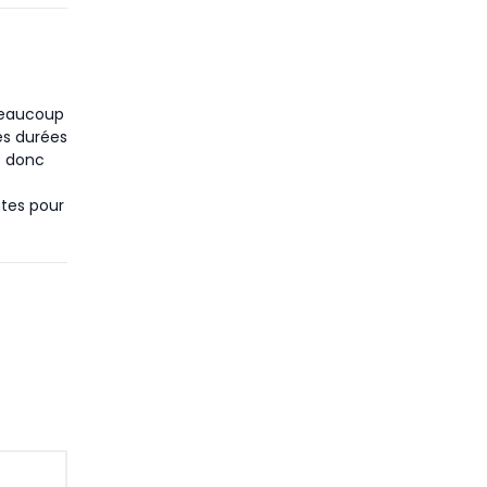
 beaucoup
es durées
t donc
tes pour