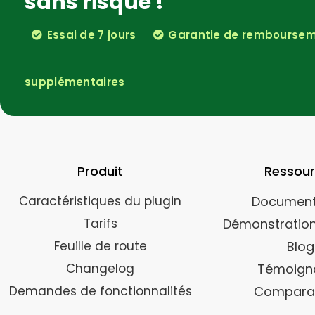
sans risque !
Essai de 7 jours
Garantie de rembourseme
supplémentaires
Produit
Ressou
Caractéristiques du plugin
Document
Tarifs
Démonstration
Feuille de route
Blog
Changelog
Témoign
Demandes de fonctionnalités
Compara