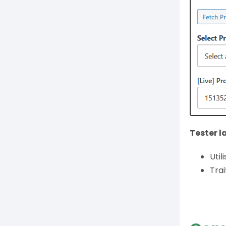
Tester l
Util
Trai