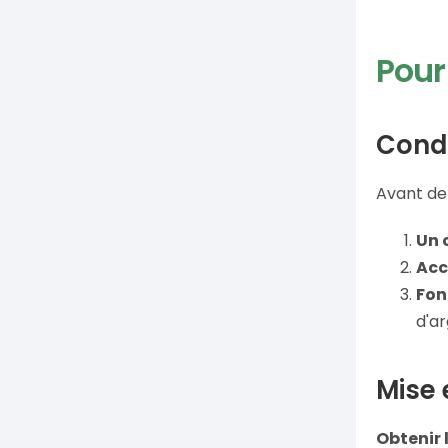
Pou
Condi
Avant de 
Un 
Acc
Fon
d'ar
Mise 
Obtenir 