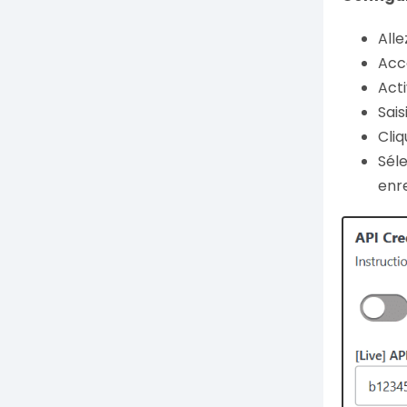
Alle
Accé
Acti
Sais
Cliq
Séle
enr