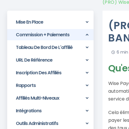
(PRO) Wise
(PR
Mise En Place
BAN
Commission + Paiements
Tableau De Bord De L'affilié
6 min 
URL De Référence
Qu'e
Inscription Des Affiliés
Wise Pay
Rapports
automatiq
Affiliés Multi-Niveaux
service d
Intégrations
Cela éli
payer les
Outils Administratifs
des taux