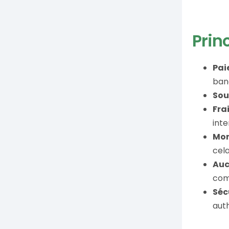
Prin
Pai
banc
Sou
Fra
inte
Mon
cela
Auc
com
Séc
auth