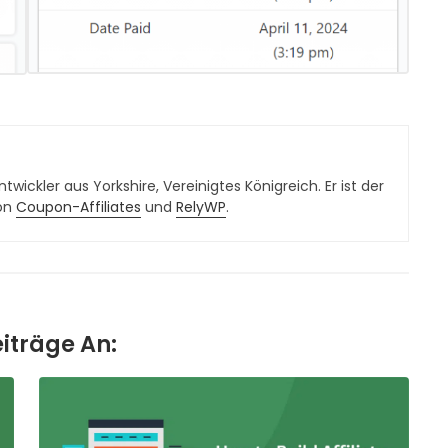
twickler aus Yorkshire, Vereinigtes Königreich. Er ist der
von
Coupon-Affiliates
und
RelyWP
.
eiträge An: