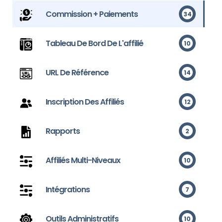
Commission + Paiements
34
Tableau De Bord De L'affilié
10
URL De Référence
14
Inscription Des Affiliés
12
Rapports
2
Affiliés Multi-Niveaux
10
Intégrations
7
Outils Administratifs
10