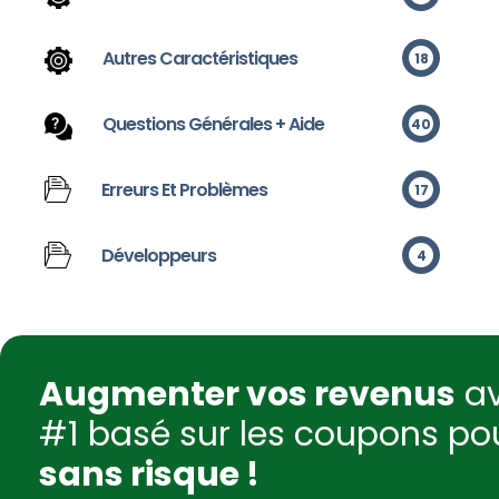
Autres Caractéristiques
18
Questions Générales + Aide
40
Erreurs Et Problèmes
17
Développeurs
4
Augmenter vos revenus
av
#1 basé sur les coupons p
sans risque !