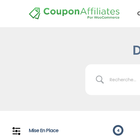
D
Mise En Place
4