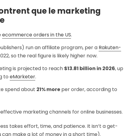
montrent que le marketing
ne
e
ecommerce orders in the US
.
ublishers) run an affiliate program, per a
Rakuten-
022, so the real figure is likely higher now.
eting is projected to reach
$13.81 billion in 2026
, up
ng to
eMarketer
.
ate spend about
21% more
per order, according to
t effective marketing channels for online businesses.
ss takes effort, time, and patience. It isn’t a get-
u can make a lot of money in a short time).