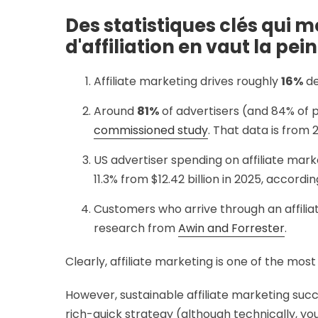
Des statistiques clés qui 
d'affiliation en vaut la pei
Affiliate marketing drives roughly
16%
d
Around
81%
of advertisers (and 84% of p
commissioned study
. That data is from 2
US advertiser spending on affiliate mark
11.3% from $12.42 billion in 2025, accordi
Customers who arrive through an affili
research from
Awin and Forrester
.
Clearly, affiliate marketing is one of the mos
However, sustainable affiliate marketing succe
rich-quick strategy (although technically, yo