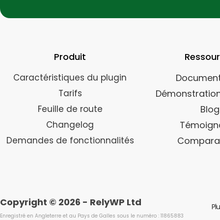
Produit
Ressou
Caractéristiques du plugin
Document
Tarifs
Démonstration
Feuille de route
Blog
Changelog
Témoign
Demandes de fonctionnalités
Compara
Copyright © 2026 - RelyWP Ltd
Pl
Enregistré en Angleterre et au Pays de Galles sous le numéro : 11865883