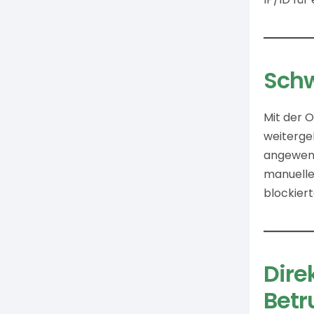
Schw
Mit der O
weiterge
angewend
manuelle
blockier
Dire
Bet