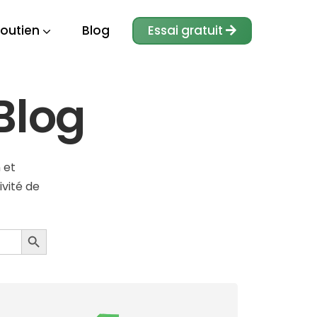
outien
Blog
Essai gratuit
Blog
 et
vité de
Bouton De Recherche