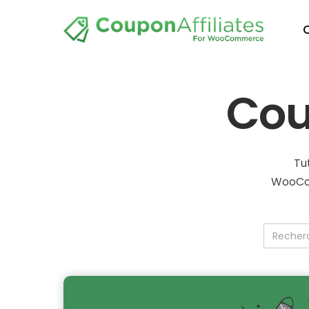
Cou
Tu
WooCom
Recherc
de
: