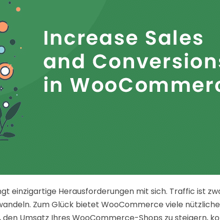
nzigartige Herausforderungen mit sich. Traffic ist zwar w
wandeln. Zum Glück bietet WooCommerce viele nützliche P
ten, den Umsatz Ihres WooCommerce-Shops zu steigern, k